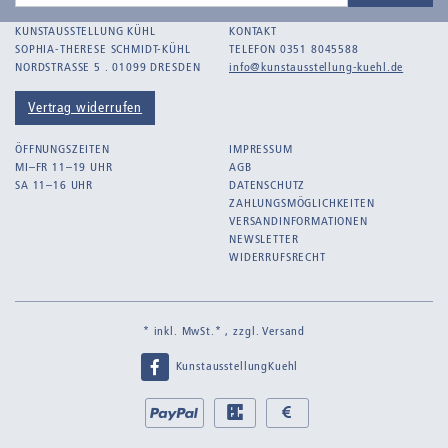
Adresse
KUNSTAUSSTELLUNG KÜHL
KONTAKT
SOPHIA-THERESE SCHMIDT-KÜHL
TELEFON 0351 8045588
NORDSTRASSE 5 . 01099 DRESDEN
info@kunstausstellung-kuehl.de
Vertrag widerrufen
ÖFFNUNGSZEITEN
IMPRESSUM
MI–FR 11–19 UHR
AGB
SA 11–16 UHR
DATENSCHUTZ
ZAHLUNGSMÖGLICHKEITEN
VERSANDINFORMATIONEN
NEWSLETTER
WIDERRUFSRECHT
* inkl. MwSt.* , zzgl.
Versand
KunstausstellungKuehl
Bei
PayPal
EC
Bar
uns
bei
bei