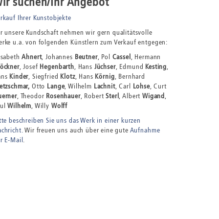
ir suchen/Ihr Angebot
rkauf Ihrer Kunstobjekte
r unsere Kundschaft nehmen wir gern qualitätsvolle
rke u.a. von folgenden Künstlern zum Verkauf entgegen:
isabeth
Ahnert
, Johannes
Beutner
, Pol
Cassel
, Hermann
öckner
, Josef
Hegenbarth
, Hans
Jüchser
, Edmund
Kesting
,
ans
Kinder
, Siegfried
Klotz
, Hans
Körnig
, Bernhard
etzschmar,
Otto
Lange
, Wilhelm
Lachnit
, Carl
Lohse
, Curt
erner
, Theodor
Rosenhauer
, Robert
Sterl
, Albert
Wigand
,
aul
Wilhelm
, Willy
Wolff
tte beschreiben Sie uns das Werk in einer kurzen
chricht.
Wir freuen uns auch über eine gute
Aufnahme
r E-Mail
.