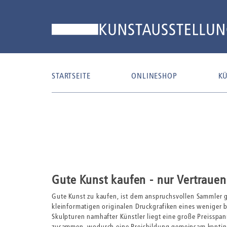
STARTSEITE
ONLINESHOP
KÜ
Gute Kunst kaufen - nur Vertrauens
Gute Kunst zu kaufen, ist dem anspruchsvollen Sammler 
kleinformatigen originalen Druckgrafiken eines weniger 
Skulpturen namhafter Künstler liegt eine große Preisspann
zusammen, wodurch eine Preisbildung gemeinsam kontinuie