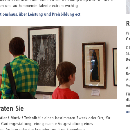
gen und aufkommende Talente extrem wichtig.
tionshaus, über Leistung und Preisbildung ect.
R
Wi
Ge
Of
St
Be
Al
Be
Au
Ve
Fü
di
mi
raten Sie
un
tler / Motiv / Technik
für einen bestimmten Zweck oder Ort, für
e Gartengestaltung, eine gesamte Ausgestaltung eines
eim Aufbau oder der Erweiterung Ihrer Sammlung.