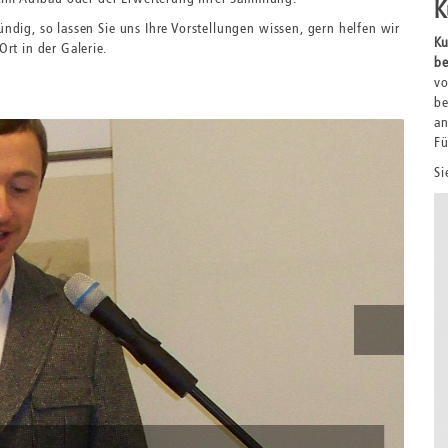
K
ündig, so lassen Sie uns Ihre Vorstellungen wissen, gern helfen wir
Ku
Ort in der Galerie.
be
vo
be
an
Fü
Si