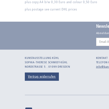
plus copy A4 b/w 0,30 Euro and colour 0,50 Euro
plus postage see current DHL prices
Newsle
Abmeldun
Email-
Adresse
KUNSTAUSSTELLUNG KÜHL
KONTAKT
SOPHIA-THERESE SCHMIDT-KÜHL
TELEFON 
NORDSTRASSE 5 . 01099 DRESDEN
info@kuns
Vertrag widerrufen