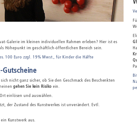
W
Ve
Fü
We
El
Gl
at-Galerie im kleinen individuellen Rahmen erleben? Hier ist es
H
ls Höhepunkt im geschäftlich-öffentlichen Bereich sein.
Kr
es. 100 Euro zzgl. 19% Mwst., für Kinder die Hälfte
Qu
P
k-Gutscheine
Bi
sich nicht ganz sicher, ob Sie den Geschmack des Beschenkten
Na
cheinen
gehen Sie kein Risiko
ein.
pe
 Ort einlösen und auswählen.
t, der Zustand des Kunstwerkes ist unverändert. Evtl.
 ein Kunstwerk aus.