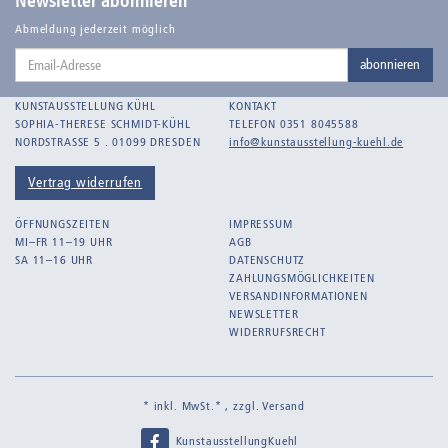
Newsletter abonnieren
Abmeldung jederzeit möglich
Email-
abonnieren
Adresse
KUNSTAUSSTELLUNG KÜHL
KONTAKT
SOPHIA-THERESE SCHMIDT-KÜHL
TELEFON 0351 8045588
NORDSTRASSE 5 . 01099 DRESDEN
info@kunstausstellung-kuehl.de
Vertrag widerrufen
ÖFFNUNGSZEITEN
IMPRESSUM
MI–FR 11–19 UHR
AGB
SA 11–16 UHR
DATENSCHUTZ
ZAHLUNGSMÖGLICHKEITEN
VERSANDINFORMATIONEN
NEWSLETTER
WIDERRUFSRECHT
* inkl. MwSt.* , zzgl.
Versand
KunstausstellungKuehl