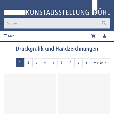
Menu
Druckgrafik und Handzeichnungen
1
2
3
4
5
6
7
8
9
weiter »