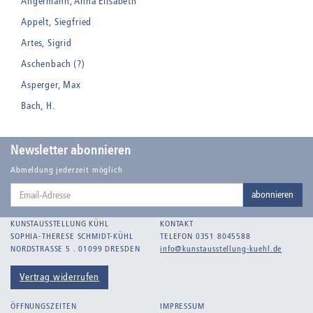
Angermann, Anna Elisabeth
Appelt, Siegfried
Artes, Sigrid
Aschenbach (?)
Asperger, Max
Bach, H.
Badt, Kurt
Balden, Theo , eigentlich Otto Koehler
Newsletter abonnieren
Balden-Wolff, Annemarie
Abmeldung jederzeit möglich
Email-
Bankroth, Bernd
abonnieren
Adresse
Bankroth, Ursula
KUNSTAUSSTELLUNG KÜHL
KONTAKT
Barth, Arthur Julius
SOPHIA-THERESE SCHMIDT-KÜHL
TELEFON 0351 8045588
NORDSTRASSE 5 . 01099 DRESDEN
info@kunstausstellung-kuehl.de
Bartnig, Horst
Bartzsch, Paul Kurt
Vertrag widerrufen
Beck, Lothar
ÖFFNUNGSZEITEN
IMPRESSUM