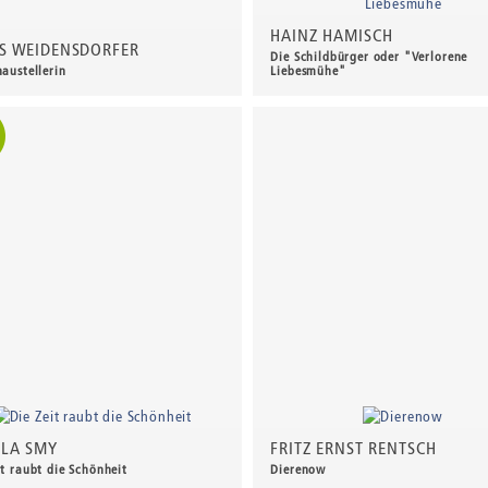
HAINZ HAMISCH
S WEIDENSDORFER
Die Schildbürger oder "Verlorene
haustellerin
Liebesmühe"
00 €
*
350,00 €
*
LA SMY
FRITZ ERNST RENTSCH
it raubt die Schönheit
Dierenow