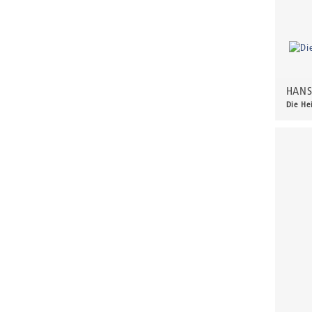
Bartnig, Horst
Bartzsch, Paul Kurt
Beck, Lothar
Becker, F.
HANS
Beckmann, Max
Die He
1.10
Behrens, Dorothea
Bermann, Marie
Berndt, Siegfried
Bernigeroth, Johann Martin
Birnbaum
Birnstengel, Richard
Bley, Paul
Blume-Benzler, Christel
Bondzin, Friderun
Bondzin, Gerhard