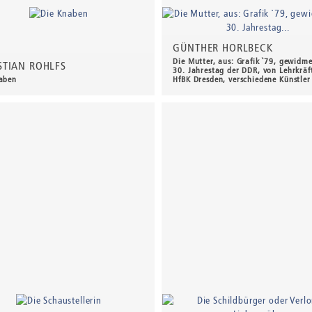
GÜNTHER HORLBECK
Die Mutter, aus: Grafik `79, gewidm
STIAN ROHLFS
30. Jahrestag der DDR, von Lehrkräf
aben
HfBK Dresden, verschiedene Künstler
0 €
*
60,00 €
*