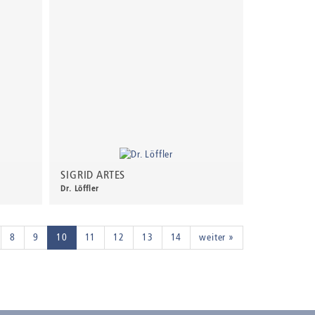
SIGRID ARTES
Dr. Löffler
100,00 €
*
8
9
10
11
12
13
14
weiter »