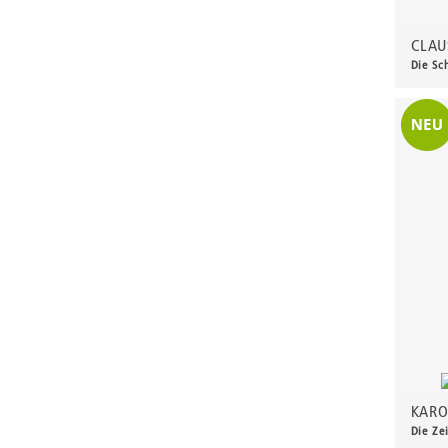
Claus, Emile
CLAU
Claus, Martin
Die Sc
230,
Clausnitzer, Dieter
Clemens, Martin
Corinth, Lovis
Curling, Brian
Curling-Aust, Friederike
Damme, Jutta
Denecke, Walter
Dennhardt, Klaus
Dettmann, Ludwig
Dix, Otto
Doerbecker, Karl
KARO
Dornis, Kurt
Die Ze
Dreher, Richard