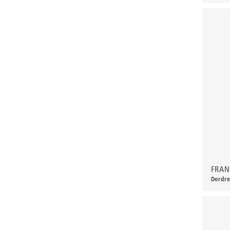
250,
Dreißig, Jürgen
Dress, Andreas
EGE
Eichhorn, Gerhard
Einschlag, Eduard
Eisenfeld, Ulrich
Elfriede
Emig, Michael
Engelhardt, Horst
Erbach, Alois
Ernst, Heinrich
FRAN
Dordre
Ettl, Tilo
70,0
Fanto, Leonhard
Feige, Johannes