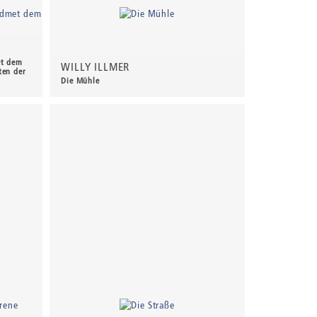
et dem
WILLY ILLMER
ten der
Die Mühle
430,00 €
*