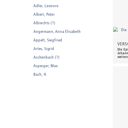
Adler, Leonore
Albert, Peter
Albrechts (?)
Angermann, Anna Elisabeth
Appelt, Siegfried
VERS
Artes, Sigrid
Die Ep
Johann
Aschenbach (?)
weiter
350,
Asperger, Max
Bach, H.
Badt, Kurt
Balden, Theo , eigentlich Otto Koehler
Balden-Wolff, Annemarie
Bankroth, Bernd
Bankroth, Ursula
Barth, Arthur Julius