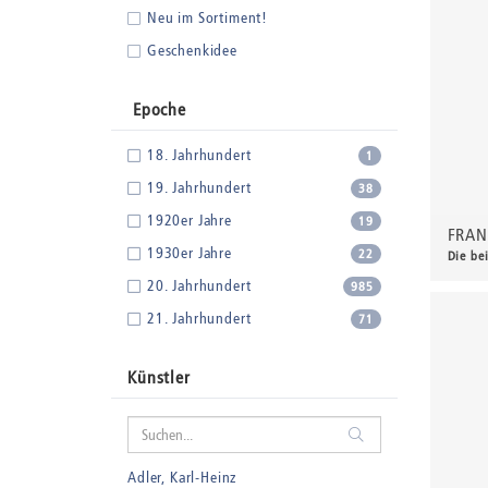
Neu im Sortiment!
Geschenkidee
Epoche
18. Jahrhundert
1
19. Jahrhundert
38
1920er Jahre
19
FRAN
1930er Jahre
22
Die be
190,
20. Jahrhundert
985
21. Jahrhundert
71
Künstler
Adler, Karl-Heinz