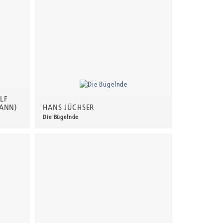
LF
ANN)
HANS JÜCHSER
Die Bügelnde
1.500,00 €
*