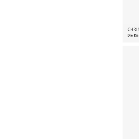
Bossert, Otto Richard
Brüne, Gudrun
Buchholz, Wolff
CHRI
Burchartz, Max
Die Kn
60,0
Burger, Dietrich
Burkhardt, Heinrich
Burkhardt-Untermhaus, Richard Paul
Busse, Hans
Böhme, Gerd
Caden, Gert
Caspar, Karl
Chepisheva, Maria
Christoph, Hans
Claudius, Wilhelm
Claus, Carlfriedrich