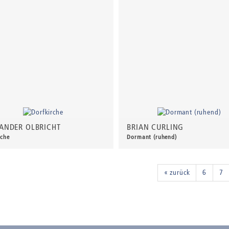
ANDER OLBRICHT
BRIAN CURLING
rche
Dormant (ruhend)
0 €
*
720,00 €
*
« zurück
6
7