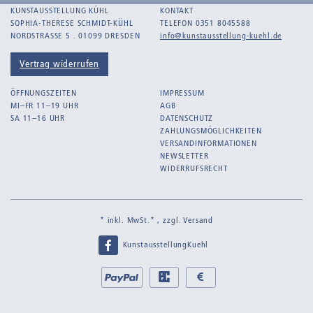
KUNSTAUSSTELLUNG KÜHL
KONTAKT
SOPHIA-THERESE SCHMIDT-KÜHL
TELEFON 0351 8045588
NORDSTRASSE 5 . 01099 DRESDEN
info@kunstausstellung-kuehl.de
Vertrag widerrufen
ÖFFNUNGSZEITEN
IMPRESSUM
MI–FR 11–19 UHR
AGB
SA 11–16 UHR
DATENSCHUTZ
ZAHLUNGSMÖGLICHKEITEN
VERSANDINFORMATIONEN
NEWSLETTER
WIDERRUFSRECHT
* inkl. MwSt.* , zzgl.
Versand
KunstausstellungKuehl
Bei
PayPal
EC
Bar
uns
bei
bei
zahlen
Abholung
Abholung