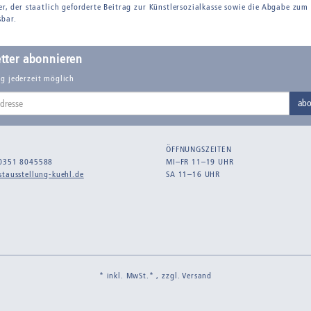
er, der staatlich geforderte Beitrag zur Künstlersozialkasse sowie die Abgabe zum
sbar.
tter abonnieren
g jederzeit möglich
abo
ÖFFNUNGSZEITEN
0351 8045588
MI–FR 11–19 UHR
tausstellung-kuehl.de
SA 11–16 UHR
* inkl. MwSt.* , zzgl.
Versand