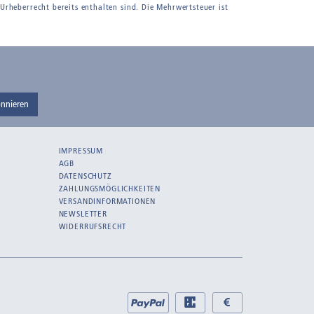
 Urheberrecht bereits enthalten sind. Die Mehrwertsteuer ist
nnieren
IMPRESSUM
AGB
DATENSCHUTZ
ZAHLUNGSMÖGLICHKEITEN
VERSANDINFORMATIONEN
NEWSLETTER
WIDERRUFSRECHT
Bei
PayPal
EC
Bar