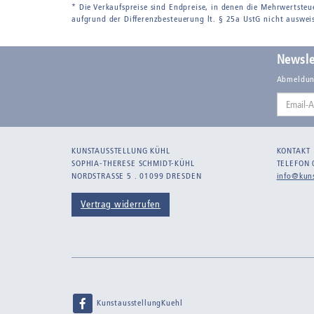
* Die Verkaufspreise sind Endpreise, in denen die Mehrwertsteu
aufgrund der Differenzbesteuerung lt. § 25a UstG nicht auswei
Newsle
Abmeldun
Email-
Adresse
KUNSTAUSSTELLUNG KÜHL
KONTAKT
SOPHIA-THERESE SCHMIDT-KÜHL
TELEFON 
NORDSTRASSE 5 . 01099 DRESDEN
info@kuns
Vertrag widerrufen
KunstausstellungKuehl