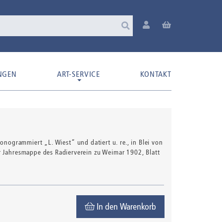
NGEN
ART-SERVICE
KONTAKT
monogrammiert „L. Wiest“ und datiert u. re., in Blei von
r Jahresmappe des Radierverein zu Weimar 1902, Blatt
In den Warenkorb