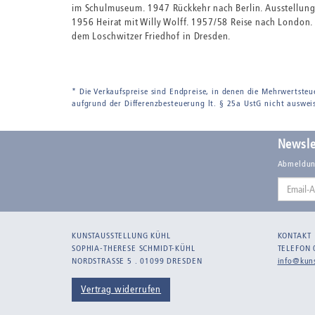
im Schulmuseum. 1947 Rückkehr nach Berlin. Ausstellung 
1956 Heirat mit Willy Wolff. 1957/58 Reise nach London.
dem Loschwitzer Friedhof in Dresden.
* Die Verkaufspreise sind Endpreise, in denen die Mehrwertsteu
aufgrund der Differenzbesteuerung lt. § 25a UstG nicht auswei
Newsle
Abmeldun
Email-
Adresse
KUNSTAUSSTELLUNG KÜHL
KONTAKT
SOPHIA-THERESE SCHMIDT-KÜHL
TELEFON 
NORDSTRASSE 5 . 01099 DRESDEN
info@kuns
Vertrag widerrufen