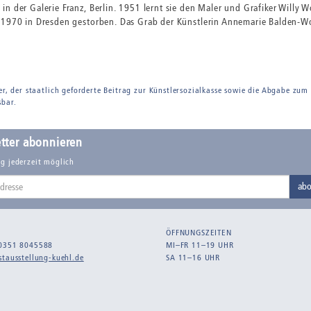
in der Galerie Franz, Berlin. 1951 lernt sie den Maler und Grafiker Will
 1970 in Dresden gestorben. Das Grab der Künstlerin Annemarie Balden-Wol
er, der staatlich geforderte Beitrag zur Künstlersozialkasse sowie die Abgabe zum
sbar.
tter abonnieren
g jederzeit möglich
abo
ÖFFNUNGSZEITEN
0351 8045588
MI–FR 11–19 UHR
tausstellung-kuehl.de
SA 11–16 UHR