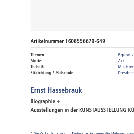
Artikelnummer 1608556679-649
Themen:
Figurativ
Motiv:
Akt
Technik:
Mischtec
Stilrichtung / Malschule:
Dresdner
Ernst Hassebrauk
Biographie +
Ausstellungen in der KUNSTAUSSTELLUNG K
* Die Verkaufspreise sind Endpreise, in denen die Mehrwertsteu