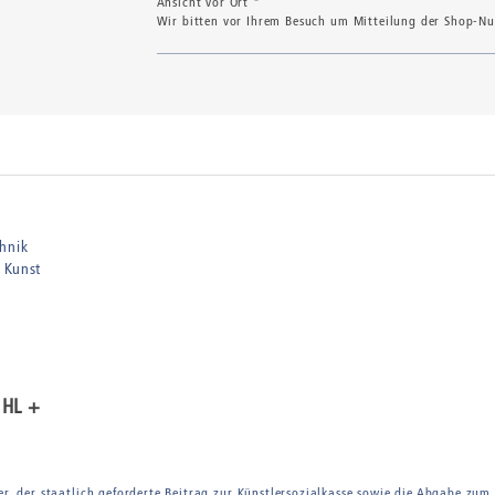
Ansicht vor Ort *
Wir bitten vor Ihrem Besuch um Mitteilung der Shop-Num
hnik
 Kunst
ÜHL +
er, der staatlich geforderte Beitrag zur Künstlersozialkasse sowie die Abgabe zum