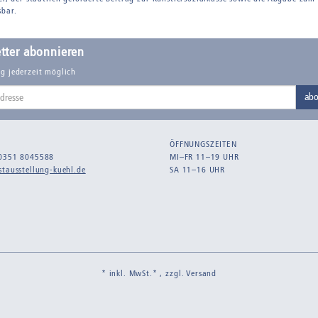
sbar.
tter abonnieren
g jederzeit möglich
abo
ÖFFNUNGSZEITEN
0351 8045588
MI–FR 11–19 UHR
tausstellung-kuehl.de
SA 11–16 UHR
* inkl. MwSt.* , zzgl.
Versand