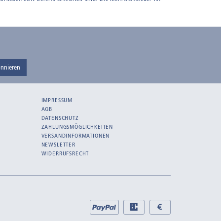
nnieren
IMPRESSUM
AGB
DATENSCHUTZ
ZAHLUNGSMÖGLICHKEITEN
VERSANDINFORMATIONEN
NEWSLETTER
WIDERRUFSRECHT
Bei
PayPal
EC
Bar
uns
bei
bei