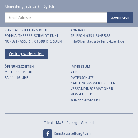
Abmeldung jederzeit möglich
Email-
abonnieren
Adresse
KUNSTAUSSTELLUNG KÜHL
KONTAKT
SOPHIA-THERESE SCHMIDT-KÜHL
TELEFON 0351 8045588
NORDSTRASSE 5 . 01099 DRESDEN
info@kunstausstellung-kuehl.de
Vertrag widerrufen
ÖFFNUNGSZEITEN
IMPRESSUM
MI–FR 11–19 UHR
AGB
SA 11–16 UHR
DATENSCHUTZ
ZAHLUNGSMÖGLICHKEITEN
VERSANDINFORMATIONEN
NEWSLETTER
WIDERRUFSRECHT
* inkl. MwSt.* , zzgl.
Versand
KunstausstellungKuehl