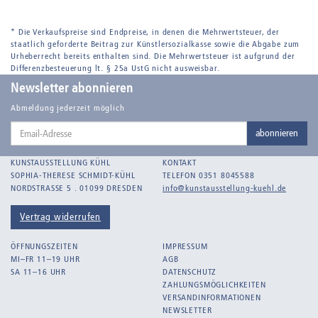
* Die Verkaufspreise sind Endpreise, in denen die Mehrwertsteuer, der
staatlich geforderte Beitrag zur Künstlersozialkasse sowie die Abgabe zum
Urheberrecht bereits enthalten sind. Die Mehrwertsteuer ist aufgrund der
Differenzbesteuerung lt. § 25a UstG nicht ausweisbar.
Newsletter abonnieren
Abmeldung jederzeit möglich
Email-
abonnieren
Adresse
KUNSTAUSSTELLUNG KÜHL
KONTAKT
SOPHIA-THERESE SCHMIDT-KÜHL
TELEFON 0351 8045588
NORDSTRASSE 5 . 01099 DRESDEN
info@kunstausstellung-kuehl.de
Vertrag widerrufen
ÖFFNUNGSZEITEN
IMPRESSUM
MI–FR 11–19 UHR
AGB
SA 11–16 UHR
DATENSCHUTZ
ZAHLUNGSMÖGLICHKEITEN
VERSANDINFORMATIONEN
NEWSLETTER