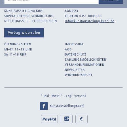
Adresse
KUNSTAUSSTELLUNG KÜHL
KONTAKT
SOPHIA-THERESE SCHMIDT-KÜHL
TELEFON 0351 8045588
NORDSTRASSE 5 . 01099 DRESDEN
info@kunstausstellung-kuehl.de
Vertrag widerrufen
ÖFFNUNGSZEITEN
IMPRESSUM
MI–FR 11–19 UHR
AGB
SA 11–16 UHR
DATENSCHUTZ
ZAHLUNGSMÖGLICHKEITEN
VERSANDINFORMATIONEN
NEWSLETTER
WIDERRUFSRECHT
* inkl. MwSt.* , zzgl.
Versand
KunstausstellungKuehl
Bei
PayPal
EC
Bar
uns
bei
bei