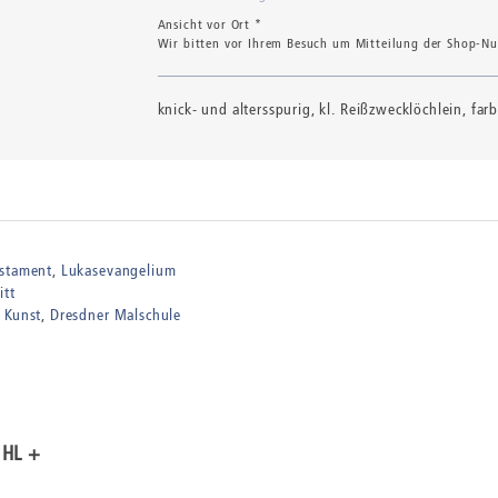
Ansicht vor Ort *
Wir bitten vor Ihrem Besuch um Mitteilung der Shop-Num
knick- und altersspurig, kl. Reißzwecklöchlein, far
estament
Lukasevangelium
itt
 Kunst
Dresdner Malschule
ÜHL +