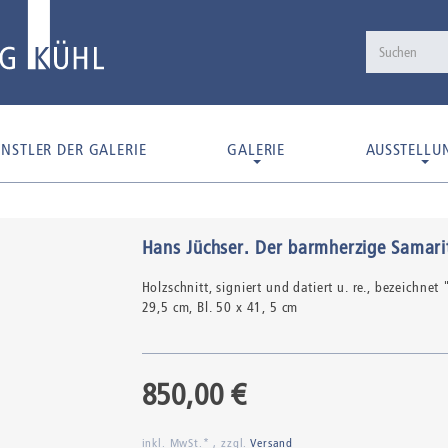
NSTLER DER GALERIE
GALERIE
AUSSTELLU
Hans Jüchser
.
Der barmherzige Samari
Holzschnitt,
signiert und datiert u. re., bezeichne
29,5 cm, Bl. 50 x 41, 5 cm
850,00 €
inkl. MwSt.* , zzgl.
Versand