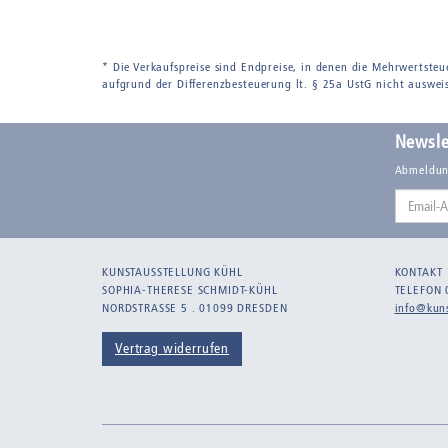
* Die Verkaufspreise sind Endpreise, in denen die Mehrwertsteu
aufgrund der Differenzbesteuerung lt. § 25a UstG nicht auswei
Newsle
Abmeldun
Email-
Adresse
KUNSTAUSSTELLUNG KÜHL
KONTAKT
SOPHIA-THERESE SCHMIDT-KÜHL
TELEFON 
NORDSTRASSE 5 . 01099 DRESDEN
info@kuns
Vertrag widerrufen