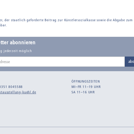
er, der staatlich geforderte Beitrag zur Künstlersozialkasse sowie die Abgabe zum
sbar.
tter abonnieren
g jederzeit möglich
abo
ÖFFNUNGSZEITEN
0351 8045588
MI–FR 11–19 UHR
tausstellung-kuehl.de
SA 11–16 UHR