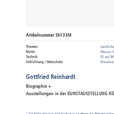
Artikelnummer Sh133M
Themen:
Landscha
Motiv:
Häuser
Technik:
Öl auf 
Stilrichtung / Malschule:
Dresdner
Gottfried Reinhardt
Biographie +
Ausstellungen in der KUNSTAUSSTELLUNG K
* Die Verkaufspreise sind Endpreise, in denen die Mehrwertsteu