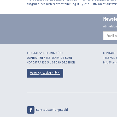
aufgrund der Differenzbesteuerung lt. § 25a UstG nicht auswei
Newsle
Abmeldun
Email-
Adresse
KUNSTAUSSTELLUNG KÜHL
KONTAKT
SOPHIA-THERESE SCHMIDT-KÜHL
TELEFON 
NORDSTRASSE 5 . 01099 DRESDEN
info@kuns
Vertrag widerrufen
KunstausstellungKuehl