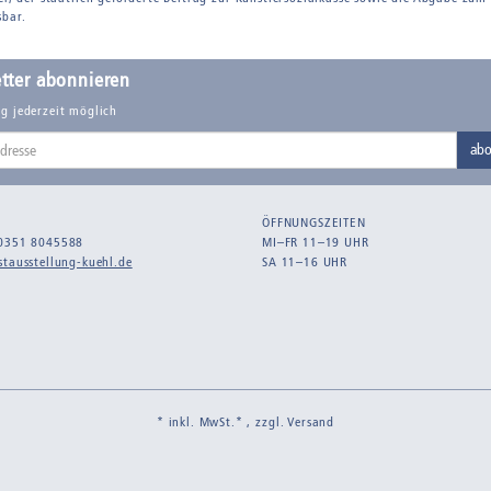
sbar.
tter abonnieren
g jederzeit möglich
abo
ÖFFNUNGSZEITEN
0351 8045588
MI–FR 11–19 UHR
tausstellung-kuehl.de
SA 11–16 UHR
* inkl. MwSt.* , zzgl.
Versand