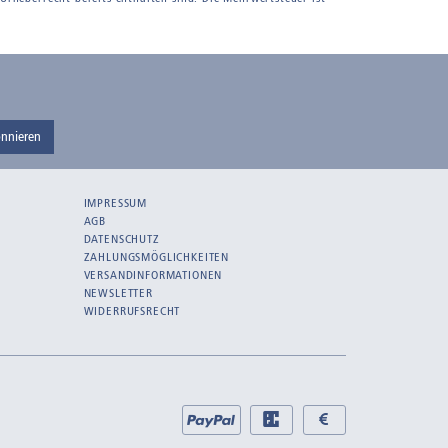
nnieren
IMPRESSUM
AGB
DATENSCHUTZ
ZAHLUNGSMÖGLICHKEITEN
VERSANDINFORMATIONEN
NEWSLETTER
WIDERRUFSRECHT
Bei
PayPal
EC
Bar
uns
bei
bei