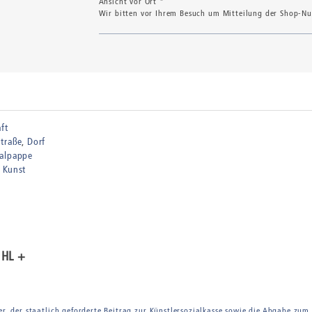
Ansicht vor Ort *
Wir bitten vor Ihrem Besuch um Mitteilung der Shop-Num
ft
Straße
Dorf
Malpappe
 Kunst
ÜHL +
er, der staatlich geforderte Beitrag zur Künstlersozialkasse sowie die Abgabe zum