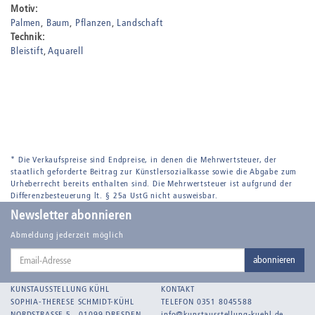
Motiv:
Palmen
Baum
Pflanzen
Landschaft
Technik:
Bleistift
Aquarell
* Die Verkaufspreise sind Endpreise, in denen die Mehrwertsteuer, der
staatlich geforderte Beitrag zur Künstlersozialkasse sowie die Abgabe zum
Urheberrecht bereits enthalten sind. Die Mehrwertsteuer ist aufgrund der
Differenzbesteuerung lt. § 25a UstG nicht ausweisbar.
Newsletter abonnieren
Abmeldung jederzeit möglich
Email-
abonnieren
Adresse
KUNSTAUSSTELLUNG KÜHL
KONTAKT
SOPHIA-THERESE SCHMIDT-KÜHL
TELEFON 0351 8045588
NORDSTRASSE 5 . 01099 DRESDEN
info@kunstausstellung-kuehl.de