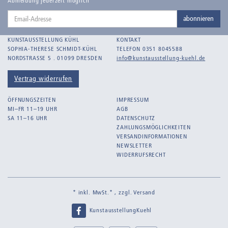
Abmeldung jederzeit möglich
Email-
abonnieren
Adresse
KUNSTAUSSTELLUNG KÜHL
KONTAKT
SOPHIA-THERESE SCHMIDT-KÜHL
TELEFON 0351 8045588
NORDSTRASSE 5 . 01099 DRESDEN
info@kunstausstellung-kuehl.de
Vertrag widerrufen
ÖFFNUNGSZEITEN
IMPRESSUM
MI–FR 11–19 UHR
AGB
SA 11–16 UHR
DATENSCHUTZ
ZAHLUNGSMÖGLICHKEITEN
VERSANDINFORMATIONEN
NEWSLETTER
WIDERRUFSRECHT
* inkl. MwSt.* , zzgl.
Versand
KunstausstellungKuehl