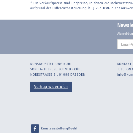
* Die Verkaufspreise sind Endpreise, in denen die Mehrwertsteu
aufgrund der Differenzbesteuerung lt. § 25a UstG nicht auswei
Newsle
Abmeldun
Email-
Adresse
KUNSTAUSSTELLUNG KÜHL
KONTAKT
SOPHIA-THERESE SCHMIDT-KÜHL
TELEFON 
NORDSTRASSE 5 . 01099 DRESDEN
info@kuns
Vertrag widerrufen
KunstausstellungKuehl