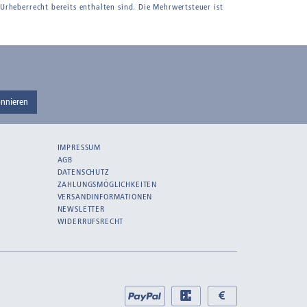
 Urheberrecht bereits enthalten sind. Die Mehrwertsteuer ist
nnieren
IMPRESSUM
AGB
DATENSCHUTZ
ZAHLUNGSMÖGLICHKEITEN
VERSANDINFORMATIONEN
NEWSLETTER
WIDERRUFSRECHT
Bei
PayPal
EC
Bar