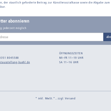
er, der staatlich geforderte Beitrag zur Künstlersozialkasse sowie die Abgabe zum
sbar.
tter abonnieren
g jederzeit möglich
abo
ÖFFNUNGSZEITEN
0351 8045588
MI–FR 11–19 UHR
tausstellung-kuehl.de
SA 11–16 UHR
* inkl. MwSt.* , zzgl.
Versand