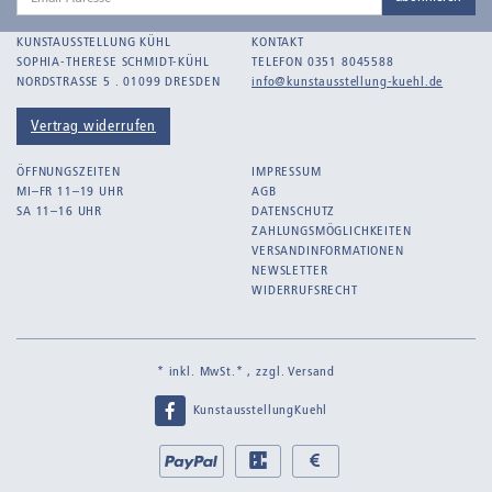
Adresse
KUNSTAUSSTELLUNG KÜHL
KONTAKT
SOPHIA-THERESE SCHMIDT-KÜHL
TELEFON 0351 8045588
NORDSTRASSE 5 . 01099 DRESDEN
info@kunstausstellung-kuehl.de
Vertrag widerrufen
ÖFFNUNGSZEITEN
IMPRESSUM
MI–FR 11–19 UHR
AGB
SA 11–16 UHR
DATENSCHUTZ
ZAHLUNGSMÖGLICHKEITEN
VERSANDINFORMATIONEN
NEWSLETTER
WIDERRUFSRECHT
* inkl. MwSt.* , zzgl.
Versand
KunstausstellungKuehl
Bei
PayPal
EC
Bar
uns
bei
bei