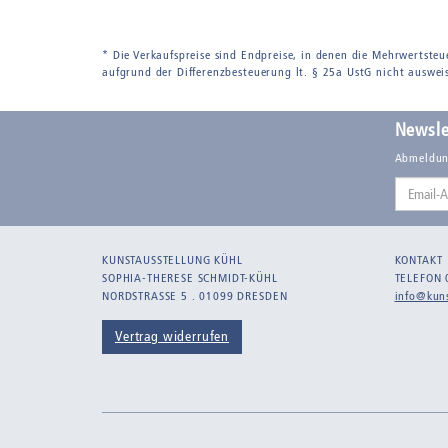
* Die Verkaufspreise sind Endpreise, in denen die Mehrwertsteu
aufgrund der Differenzbesteuerung lt. § 25a UstG nicht auswei
Newsle
Abmeldun
Email-
Adresse
KUNSTAUSSTELLUNG KÜHL
KONTAKT
SOPHIA-THERESE SCHMIDT-KÜHL
TELEFON 
NORDSTRASSE 5 . 01099 DRESDEN
info@kuns
Vertrag widerrufen