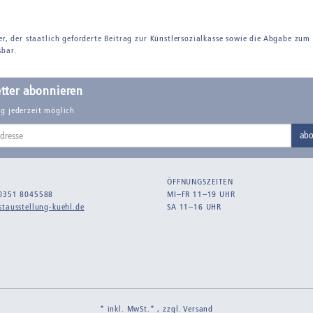
er, der staatlich geforderte Beitrag zur Künstlersozialkasse sowie die Abgabe zum
sbar.
tter abonnieren
g jederzeit möglich
abo
ÖFFNUNGSZEITEN
0351 8045588
MI–FR 11–19 UHR
tausstellung-kuehl.de
SA 11–16 UHR
* inkl. MwSt.* , zzgl.
Versand