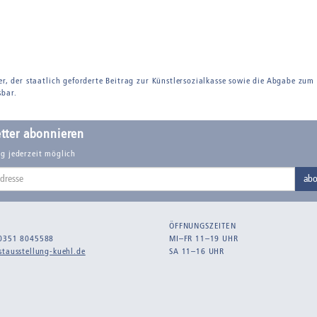
er, der staatlich geforderte Beitrag zur Künstlersozialkasse sowie die Abgabe zum
sbar.
tter abonnieren
g jederzeit möglich
abo
ÖFFNUNGSZEITEN
0351 8045588
MI–FR 11–19 UHR
tausstellung-kuehl.de
SA 11–16 UHR