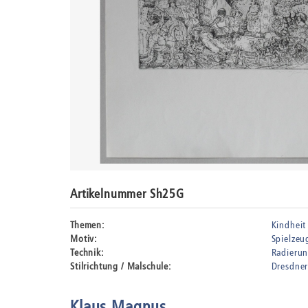
Artikelnummer Sh25G
Themen:
Kindheit
Motiv:
Spielzeu
Technik:
Radieru
Stilrichtung / Malschule:
Dresdner
Klaus Magnus