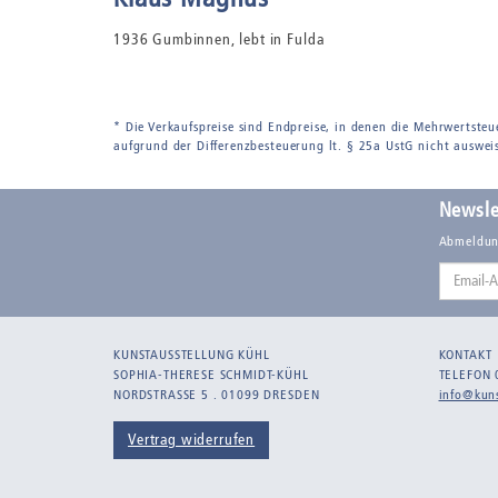
1936 Gumbinnen, lebt in Fulda
* Die Verkaufspreise sind Endpreise, in denen die Mehrwertsteu
aufgrund der Differenzbesteuerung lt. § 25a UstG nicht auswei
Newsle
Abmeldun
Email-
Adresse
KUNSTAUSSTELLUNG KÜHL
KONTAKT
SOPHIA-THERESE SCHMIDT-KÜHL
TELEFON 
NORDSTRASSE 5 . 01099 DRESDEN
info@kuns
Vertrag widerrufen