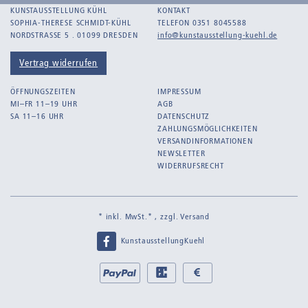
KUNSTAUSSTELLUNG KÜHL
KONTAKT
SOPHIA-THERESE SCHMIDT-KÜHL
TELEFON 0351 8045588
NORDSTRASSE 5 . 01099 DRESDEN
info@kunstausstellung-kuehl.de
Vertrag widerrufen
ÖFFNUNGSZEITEN
IMPRESSUM
MI–FR 11–19 UHR
AGB
SA 11–16 UHR
DATENSCHUTZ
ZAHLUNGSMÖGLICHKEITEN
VERSANDINFORMATIONEN
NEWSLETTER
WIDERRUFSRECHT
* inkl. MwSt.* , zzgl.
Versand
KunstausstellungKuehl
Bei
PayPal
EC
Bar
uns
bei
bei
zahlen
Abholung
Abholung