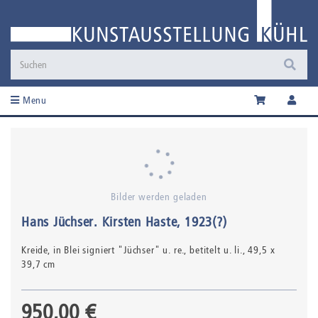
Menu
Bilder werden geladen
Hans Jüchser
.
Kirsten Haste
, 1923(?)
Kreide,
in Blei signiert "Jüchser" u. re., betitelt u. li.
, 49,5 x
39,7 cm
950,00 €