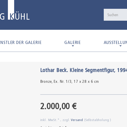
NSTLER DER GALERIE
GALERIE
AUSSTELLU
Lothar Beck
.
Kleine Segmentfigur
, 199
Bronze,
Ex. Nr. 1/3
, 17 x 28 x 6 cm
2.000,00 €
inkl. MwSt.* , zzgl.
Versand
(Selbstabholung )