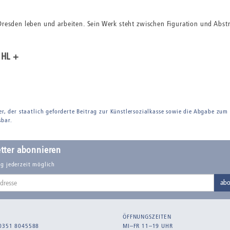
Dresden leben und arbeiten. Sein Werk steht zwischen Figuration und Abstr
ÜHL +
er, der staatlich geforderte Beitrag zur Künstlersozialkasse sowie die Abgabe zum
sbar.
tter abonnieren
g jederzeit möglich
abo
ÖFFNUNGSZEITEN
0351 8045588
MI–FR 11–19 UHR