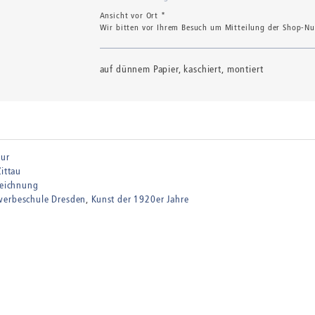
Ansicht vor Ort *
Wir bitten vor Ihrem Besuch um Mitteilung der Shop-Num
auf dünnem Papier, kaschiert, montiert
tur
Zittau
tzeichnung
werbeschule Dresden
Kunst der 1920er Jahre