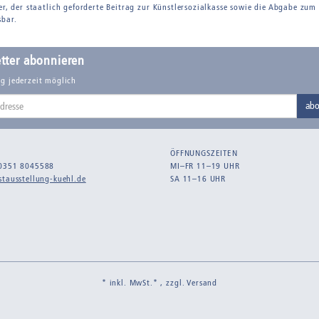
er, der staatlich geforderte Beitrag zur Künstlersozialkasse sowie die Abgabe zum
sbar.
tter abonnieren
g jederzeit möglich
abo
ÖFFNUNGSZEITEN
0351 8045588
MI–FR 11–19 UHR
tausstellung-kuehl.de
SA 11–16 UHR
* inkl. MwSt.* , zzgl.
Versand