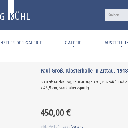
NSTLER DER GALERIE
GALERIE
AUSSTELLU
Paul Groß
.
Klosterhalle in Zittau
, 191
Bleistiftzeichnung,
in Blei signiert „P. Groß“ und da
x 46,5 cm, stark altersspurig
450,00 €
inkl. MwSt.* , zzgl.
Versand