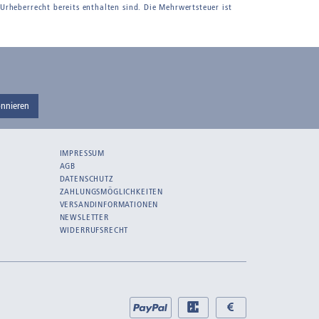
 Urheberrecht bereits enthalten sind. Die Mehrwertsteuer ist
nnieren
IMPRESSUM
AGB
DATENSCHUTZ
ZAHLUNGSMÖGLICHKEITEN
VERSANDINFORMATIONEN
NEWSLETTER
WIDERRUFSRECHT
Bei
PayPal
EC
Bar