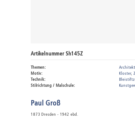
Artikelnummer Sh145Z
Themen:
Architek
Motiv:
Kloster
Technik:
Bleistif
Stilrichtung / Malschule:
Kunstge
Paul Groß
1873 Dresden - 1942 ebd.