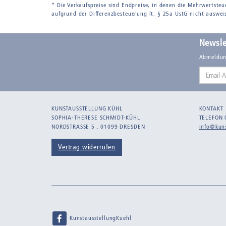
* Die Verkaufspreise sind Endpreise, in denen die Mehrwertsteu
aufgrund der Differenzbesteuerung lt. § 25a UstG nicht auswei
Newsle
Abmeldun
Email-
Adresse
KUNSTAUSSTELLUNG KÜHL
KONTAKT
SOPHIA-THERESE SCHMIDT-KÜHL
TELEFON 
NORDSTRASSE 5 . 01099 DRESDEN
info@kuns
Vertrag widerrufen
KunstausstellungKuehl