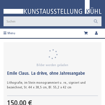
Menu
Bilder werden geladen
Emile Claus
.
La drève
, ohne Jahresangabe
Lithografie,
im Stein monogrammiert u. re., signiert und
bezeichnet
, St. 44 x 38,5 cm, Bl. 55,2 x 42 cm
150,00 €