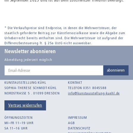
im September 2025 und ist auf dem Loschwitzer Friedhof beerdigt.
* Die Verkaufspreise sind Endpreise, in denen die Mehrwertsteuer, der
staatlich geforderte Beitrag zur Künstlersozialkasse sowie die Abgabe zum
Urheberrecht bereits enthalten sind. Die Mehrwertsteuer ist aufgrund der
Differenzbesteuerung lt. § 25a UstG nicht ausweisbar.
Newsletter abonnieren
Abmeldung jederzeit möglich
Email-
abonnieren
Adresse
KUNSTAUSSTELLUNG KÜHL
KONTAKT
SOPHIA-THERESE SCHMIDT-KÜHL
TELEFON 0351 8045588
NORDSTRASSE 5 . 01099 DRESDEN
info@kunstausstellung-kuehl.de
Vertrag widerrufen
ÖFFNUNGSZEITEN
IMPRESSUM
MI–FR 11–19 UHR
AGB
SA 11–16 UHR
DATENSCHUTZ