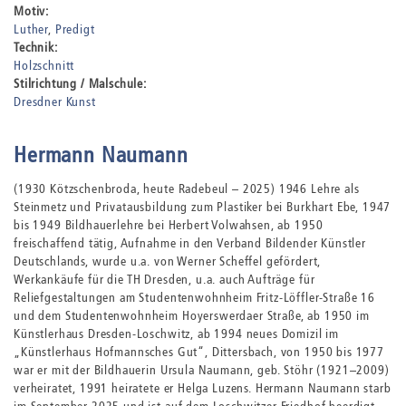
Motiv:
Luther
Predigt
Technik:
Holzschnitt
Stilrichtung / Malschule:
Dresdner Kunst
Hermann Naumann
(1930 Kötzschenbroda, heute Radebeul – 2025) 1946 Lehre als
Steinmetz und Privatausbildung zum Plastiker bei Burkhart Ebe, 1947
bis 1949 Bildhauerlehre bei Herbert Volwahsen, ab 1950
freischaffend tätig, Aufnahme in den Verband Bildender Künstler
Deutschlands, wurde u.a. von Werner Scheffel gefördert,
Werkankäufe für die TH Dresden, u.a. auch Aufträge für
Reliefgestaltungen am Studentenwohnheim Fritz-Löffler-Straße 16
und dem Studentenwohnheim Hoyerswerdaer Straße, ab 1950 im
Künstlerhaus Dresden-Loschwitz, ab 1994 neues Domizil im
„Künstlerhaus Hofmannsches Gut“, Dittersbach, von 1950 bis 1977
war er mit der Bildhauerin Ursula Naumann, geb. Stöhr (1921–2009)
verheiratet, 1991 heiratete er Helga Luzens. Hermann Naumann starb