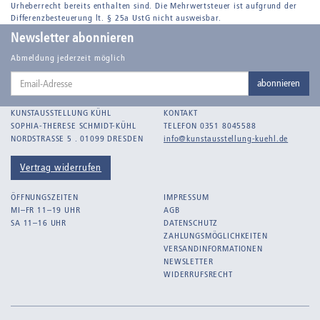
Urheberrecht bereits enthalten sind. Die Mehrwertsteuer ist aufgrund der
Differenzbesteuerung lt. § 25a UstG nicht ausweisbar.
Newsletter abonnieren
Abmeldung jederzeit möglich
Email-
abonnieren
Adresse
KUNSTAUSSTELLUNG KÜHL
KONTAKT
SOPHIA-THERESE SCHMIDT-KÜHL
TELEFON 0351 8045588
NORDSTRASSE 5 . 01099 DRESDEN
info@kunstausstellung-kuehl.de
Vertrag widerrufen
ÖFFNUNGSZEITEN
IMPRESSUM
MI–FR 11–19 UHR
AGB
SA 11–16 UHR
DATENSCHUTZ
ZAHLUNGSMÖGLICHKEITEN
VERSANDINFORMATIONEN
NEWSLETTER
WIDERRUFSRECHT