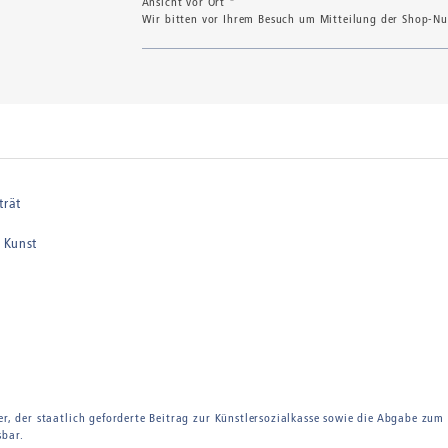
Ansicht vor Ort *
Wir bitten vor Ihrem Besuch um Mitteilung der Shop-Num
trät
 Kunst
er, der staatlich geforderte Beitrag zur Künstlersozialkasse sowie die Abgabe zum
sbar.