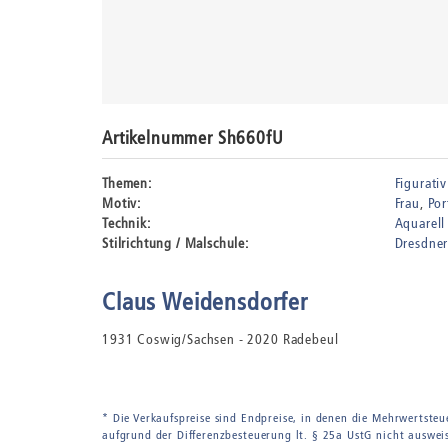
Artikelnummer Sh660fU
Themen:
Figurativ
Motiv:
Frau
Por
Technik:
Aquarell
Stilrichtung / Malschule:
Dresdner
Claus Weidensdorfer
1931 Coswig/Sachsen - 2020 Radebeul
* Die Verkaufspreise sind Endpreise, in denen die Mehrwertsteu
aufgrund der Differenzbesteuerung lt. § 25a UstG nicht auswei