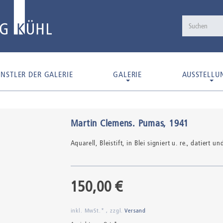
NSTLER DER GALERIE
GALERIE
AUSSTELLU
Martin Clemens
.
Pumas
, 1941
Aquarell,
Bleistift,
in Blei signiert u. re., datiert un
150,00 €
inkl. MwSt.* , zzgl.
Versand