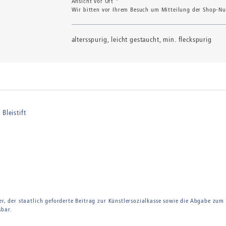
Ansicht vor Ort *
Wir bitten vor Ihrem Besuch um Mitteilung der Shop-Num
altersspurig, leicht gestaucht, min. fleckspurig
Bleistift
er, der staatlich geforderte Beitrag zur Künstlersozialkasse sowie die Abgabe zum
sbar.