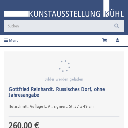
Menu
Bilder werden geladen
Gottfried Reinhardt
.
Russisches Dorf
, ohne
Jahresangabe
Holzschnitt,
Auflage E. A., signiert
, St. 37 x 49 cm
260,00 €