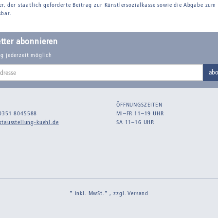
er, der staatlich geforderte Beitrag zur Künstlersozialkasse sowie die Abgabe zum
sbar.
tter abonnieren
g jederzeit möglich
abo
ÖFFNUNGSZEITEN
0351 8045588
MI–FR 11–19 UHR
tausstellung-kuehl.de
SA 11–16 UHR
* inkl. MwSt.* , zzgl.
Versand