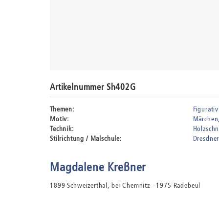
Artikelnummer Sh402G
Themen:
Figurativ
Motiv:
Märchen
Technik:
Holzschn
Stilrichtung / Malschule:
Dresdne
Magdalene Kreßner
1899 Schweizerthal, bei Chemnitz - 1975 Radebeul