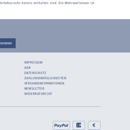
 Urheberrecht bereits enthalten sind. Die Mehrwertsteuer ist
nnieren
IMPRESSUM
AGB
DATENSCHUTZ
ZAHLUNGSMÖGLICHKEITEN
VERSANDINFORMATIONEN
NEWSLETTER
WIDERRUFSRECHT
Bei
PayPal
EC
Bar