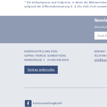
* Die Verkaufspreise sind Endpreise, in denen die Mehrwertsteu
aufgrund der Differenzbesteuerung lt. § 25a UstG nicht auswei
Newsle
Abmeldun
Email-
Adresse
KUNSTAUSSTELLUNG KÜHL
KONTAKT
SOPHIA-THERESE SCHMIDT-KÜHL
TELEFON 
NORDSTRASSE 5 . 01099 DRESDEN
info@kuns
Vertrag widerrufen
KunstausstellungKuehl