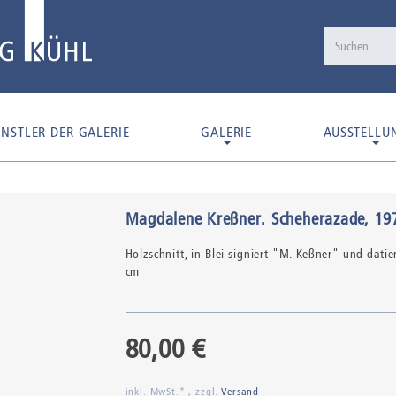
NSTLER DER GALERIE
GALERIE
AUSSTELLU
Magdalene Kreßner
.
Scheherazade
, 19
Holzschnitt,
in Blei signiert "M. Keßner" und datiert 
cm
80,00 €
inkl. MwSt.* , zzgl.
Versand