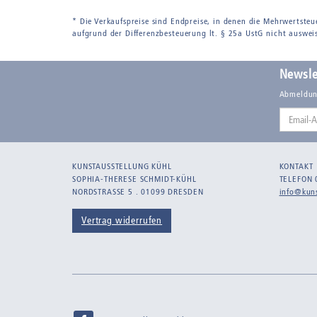
* Die Verkaufspreise sind Endpreise, in denen die Mehrwertsteu
aufgrund der Differenzbesteuerung lt. § 25a UstG nicht auswei
Newsle
Abmeldun
Email-
Adresse
KUNSTAUSSTELLUNG KÜHL
KONTAKT
SOPHIA-THERESE SCHMIDT-KÜHL
TELEFON 
NORDSTRASSE 5 . 01099 DRESDEN
info@kuns
Vertrag widerrufen