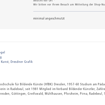
Ansicht vor Ort *
Wir bitten vor Ihrem Besuch um Mitteilung der Shop-Num
minimal angeschmutzt
ögel
ng
 Kunst
Dresdner Grafik
chschule für Bildende Künste (HfBK) Dresden, 1957-60 Studium am Pädag
tlerin in Radebeul, seit 1981 Mitglied im Verband Bildender Künstler, Zahl
Dresden, Göttingen, Greifswald, Mühlhausen, Pforzheim, Pirna, Radebeul, S