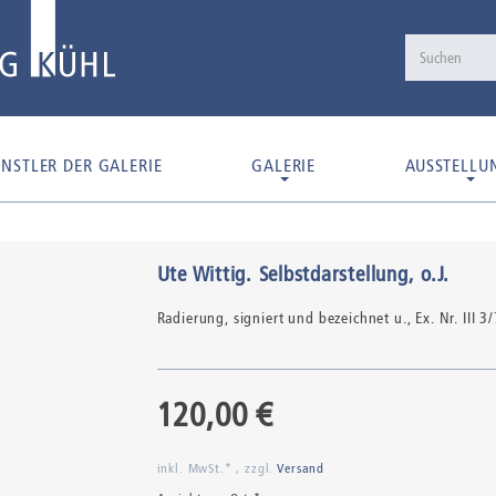
NSTLER DER GALERIE
GALERIE
AUSSTELLU
Ute Wittig
.
Selbstdarstellung
, o.J.
Radierung,
signiert und bezeichnet u., Ex. Nr. III 3
120,00 €
inkl. MwSt.* , zzgl.
Versand