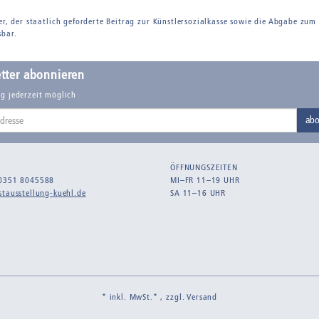
er, der staatlich geforderte Beitrag zur Künstlersozialkasse sowie die Abgabe zum
sbar.
tter abonnieren
g jederzeit möglich
abo
ÖFFNUNGSZEITEN
0351 8045588
MI–FR 11–19 UHR
tausstellung-kuehl.de
SA 11–16 UHR
* inkl. MwSt.* , zzgl.
Versand