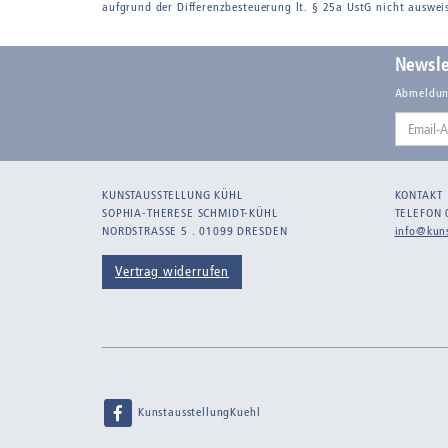
aufgrund der Differenzbesteuerung lt. § 25a UstG nicht auswei
Newsle
Abmeldun
Email-
Adresse
KUNSTAUSSTELLUNG KÜHL
KONTAKT
SOPHIA-THERESE SCHMIDT-KÜHL
TELEFON 
NORDSTRASSE 5 . 01099 DRESDEN
info@kuns
Vertrag widerrufen
KunstausstellungKuehl