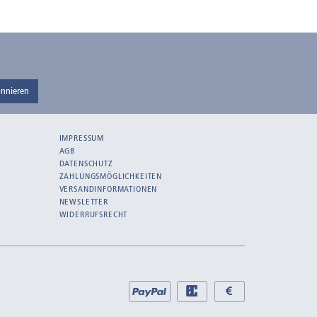
nnieren
IMPRESSUM
AGB
DATENSCHUTZ
ZAHLUNGSMÖGLICHKEITEN
VERSANDINFORMATIONEN
NEWSLETTER
WIDERRUFSRECHT
Bei
PayPal
EC
Bar
uns
bei
bei