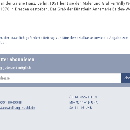
in der Galerie Franz, Berlin. 1951 lernt sie den Maler und Grafiker Will
 1970 in Dresden gestorben. Das Grab der Künstlerin Annemarie Balden-Wol
er, der staatlich geforderte Beitrag zur Künstlersozialkasse sowie die Abgabe zum
sbar.
tter abonnieren
g jederzeit möglich
abo
ÖFFNUNGSZEITEN
0351 8045588
MI–FR 11–19 UHR
tausstellung-kuehl.de
SA 11–16 UHR