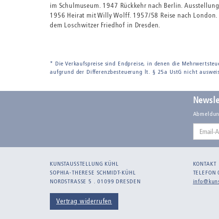
im Schulmuseum. 1947 Rückkehr nach Berlin. Ausstellung 
1956 Heirat mit Willy Wolff. 1957/58 Reise nach London.
dem Loschwitzer Friedhof in Dresden.
* Die Verkaufspreise sind Endpreise, in denen die Mehrwertsteu
aufgrund der Differenzbesteuerung lt. § 25a UstG nicht auswei
Newsle
Abmeldun
Email-
Adresse
KUNSTAUSSTELLUNG KÜHL
KONTAKT
SOPHIA-THERESE SCHMIDT-KÜHL
TELEFON 
NORDSTRASSE 5 . 01099 DRESDEN
info@kuns
Vertrag widerrufen