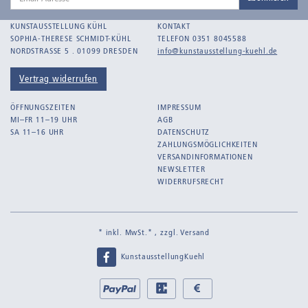
Adresse
KUNSTAUSSTELLUNG KÜHL
KONTAKT
SOPHIA-THERESE SCHMIDT-KÜHL
TELEFON 0351 8045588
NORDSTRASSE 5 . 01099 DRESDEN
info@kunstausstellung-kuehl.de
Vertrag widerrufen
ÖFFNUNGSZEITEN
IMPRESSUM
MI–FR 11–19 UHR
AGB
SA 11–16 UHR
DATENSCHUTZ
ZAHLUNGSMÖGLICHKEITEN
VERSANDINFORMATIONEN
NEWSLETTER
WIDERRUFSRECHT
* inkl. MwSt.* , zzgl.
Versand
KunstausstellungKuehl
Bei
PayPal
EC
Bar
uns
bei
bei