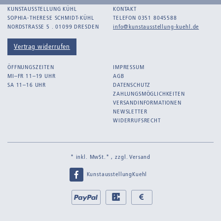
KUNSTAUSSTELLUNG KÜHL
KONTAKT
SOPHIA-THERESE SCHMIDT-KÜHL
TELEFON 0351 8045588
NORDSTRASSE 5 . 01099 DRESDEN
info@kunstausstellung-kuehl.de
Vertrag widerrufen
ÖFFNUNGSZEITEN
IMPRESSUM
MI–FR 11–19 UHR
AGB
SA 11–16 UHR
DATENSCHUTZ
ZAHLUNGSMÖGLICHKEITEN
VERSANDINFORMATIONEN
NEWSLETTER
WIDERRUFSRECHT
* inkl. MwSt.* , zzgl.
Versand
KunstausstellungKuehl
Bei
PayPal
EC
Bar
uns
bei
bei
zahlen
Abholung
Abholung