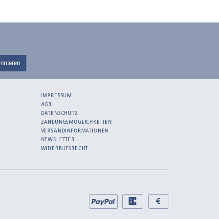
nnieren
IMPRESSUM
AGB
DATENSCHUTZ
ZAHLUNGSMÖGLICHKEITEN
VERSANDINFORMATIONEN
NEWSLETTER
WIDERRUFSRECHT
Bei
PayPal
EC
Bar
uns
bei
bei