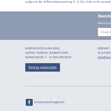
aufgrund der Differenzbesteuerung lt. § 25a UstG nicht auswei
Newsle
Abmeldun
Email-
Adresse
KUNSTAUSSTELLUNG KÜHL
KONTAKT
SOPHIA-THERESE SCHMIDT-KÜHL
TELEFON 
NORDSTRASSE 5 . 01099 DRESDEN
info@kuns
Vertrag widerrufen
KunstausstellungKuehl