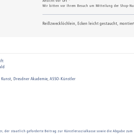
Ansicht vor Ort *
Wir bitten vor Ihrem Besuch um Mitteilung der Shop-Num
Reißzwecklöchlein, Ecken leicht gestaucht, montier
ft
ald
 Kunst
Dresdner Akademie
ASSO-Künstler
er, der staatlich geforderte Beitrag zur Künstlersozialkasse sowie die Abgabe zum