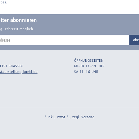
sbar.
tter abonnieren
g jederzeit möglich
abo
ÖFFNUNGSZEITEN
0351 8045588
MI–FR 11–19 UHR
tausstellung-kuehl.de
SA 11–16 UHR
* inkl. MwSt.* , zzgl.
Versand