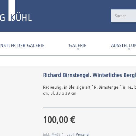
NSTLER DER GALERIE
GALERIE
AUSSTELLU
Richard Birnstengel
.
Winterliches Berg
Radierung,
in Blei signiert "R. Birnstengel" u. re.,
cm, Bl. 33 x 39 cm
100,00 €
inkl. MwSt.* , zzgl.
Versand