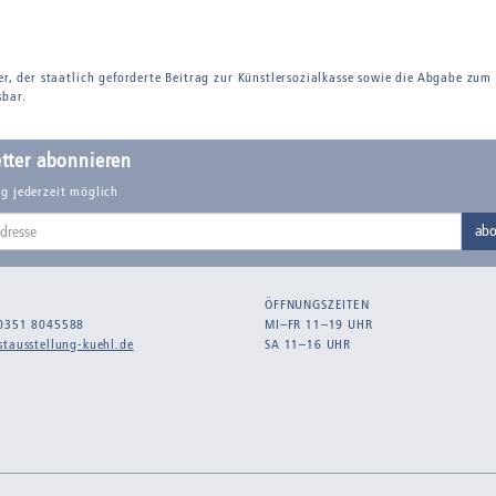
er, der staatlich geforderte Beitrag zur Künstlersozialkasse sowie die Abgabe zum
sbar.
tter abonnieren
g jederzeit möglich
abo
ÖFFNUNGSZEITEN
0351 8045588
MI–FR 11–19 UHR
tausstellung-kuehl.de
SA 11–16 UHR