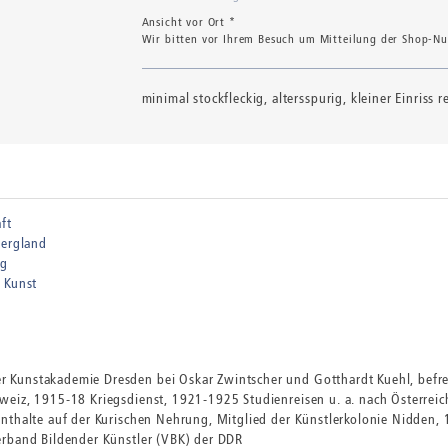
Ansicht vor Ort *
Wir bitten vor Ihrem Besuch um Mitteilung der Shop-Num
minimal stockfleckig, altersspurig, kleiner Einriss re
ft
ergland
ng
 Kunst
 Kunstakademie Dresden bei Oskar Zwintscher und Gotthardt Kuehl, befre
weiz, 1915-18 Kriegsdienst, 1921-1925 Studienreisen u. a. nach Österrei
nthalte auf der Kurischen Nehrung, Mitglied der Künstlerkolonie Nidden, 1
erband Bildender Künstler (VBK) der DDR