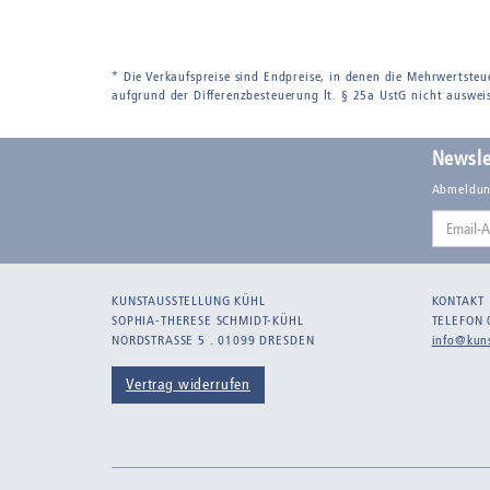
* Die Verkaufspreise sind Endpreise, in denen die Mehrwertsteu
aufgrund der Differenzbesteuerung lt. § 25a UstG nicht auswei
Newsle
Abmeldun
Email-
Adresse
KUNSTAUSSTELLUNG KÜHL
KONTAKT
SOPHIA-THERESE SCHMIDT-KÜHL
TELEFON 
NORDSTRASSE 5 . 01099 DRESDEN
info@kuns
Vertrag widerrufen