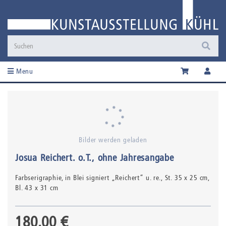
Menu
Bilder werden geladen
Josua Reichert
.
o.T.
, ohne Jahresangabe
Farbserigraphie,
in Blei signiert „Reichert“ u. re.
, St. 35 x 25 cm,
Bl. 43 x 31 cm
180,00 €