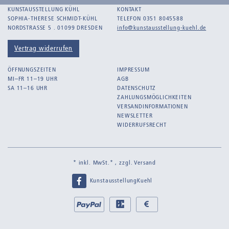
KUNSTAUSSTELLUNG KÜHL
KONTAKT
SOPHIA-THERESE SCHMIDT-KÜHL
TELEFON 0351 8045588
NORDSTRASSE 5 . 01099 DRESDEN
info@kunstausstellung-kuehl.de
Vertrag widerrufen
ÖFFNUNGSZEITEN
IMPRESSUM
MI–FR 11–19 UHR
AGB
SA 11–16 UHR
DATENSCHUTZ
ZAHLUNGSMÖGLICHKEITEN
VERSANDINFORMATIONEN
NEWSLETTER
WIDERRUFSRECHT
* inkl. MwSt.* , zzgl.
Versand
KunstausstellungKuehl
Bei
PayPal
EC
Bar
uns
bei
bei
zahlen
Abholung
Abholung