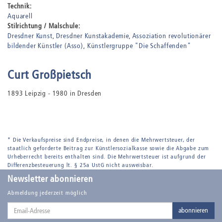
Technik:
Aquarell
Stilrichtung / Malschule:
Dresdner Kunst
Dresdner Kunstakademie
Assoziation revolutionärer
bildender Künstler (Asso)
Künstlergruppe "Die Schaffenden"
Curt Großpietsch
1893 Leipzig - 1980 in Dresden
* Die Verkaufspreise sind Endpreise, in denen die Mehrwertsteuer, der
staatlich geforderte Beitrag zur Künstlersozialkasse sowie die Abgabe zum
Urheberrecht bereits enthalten sind. Die Mehrwertsteuer ist aufgrund der
Differenzbesteuerung lt. § 25a UstG nicht ausweisbar.
Newsletter abonnieren
Abmeldung jederzeit möglich
Email-
abonnieren
Adresse