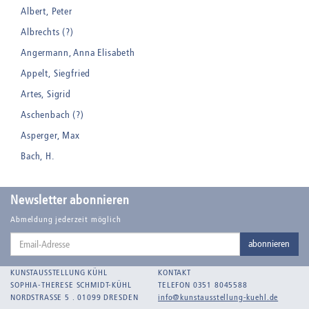
Albert, Peter
Albrechts (?)
Angermann, Anna Elisabeth
Appelt, Siegfried
Artes, Sigrid
Aschenbach (?)
Asperger, Max
Bach, H.
Badt, Kurt
Balden, Theo , eigentlich Otto Koehler
Newsletter abonnieren
Balden-Wolff, Annemarie
Abmeldung jederzeit möglich
Email-
Bankroth, Bernd
abonnieren
Adresse
Bankroth, Ursula
KUNSTAUSSTELLUNG KÜHL
KONTAKT
Barth, Arthur Julius
SOPHIA-THERESE SCHMIDT-KÜHL
TELEFON 0351 8045588
NORDSTRASSE 5 . 01099 DRESDEN
info@kunstausstellung-kuehl.de
Bartnig, Horst