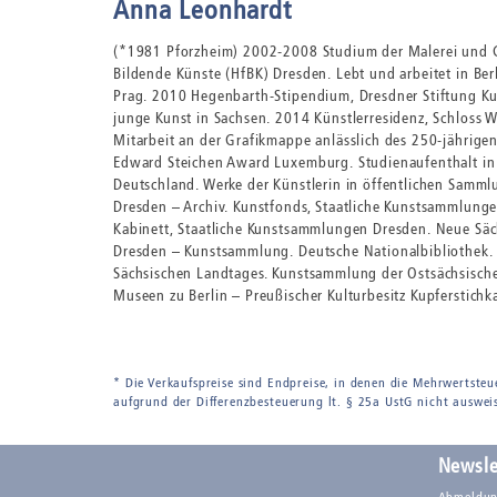
Anna Leonhardt
(*1981 Pforzheim) 2002-2008 Studium der Malerei und Gr
Bildende Künste (HfBK) Dresden. Lebt und arbeitet in Be
Prag. 2010 Hegenbarth-Stipendium, Dresdner Stiftung Kun
junge Kunst in Sachsen. 2014 Künstlerresidenz, Schloss 
Mitarbeit an der Grafikmappe anlässlich des 250-jährig
Edward Steichen Award Luxemburg. Studienaufenthalt in Br
Deutschland. Werke der Künstlerin in öffentlichen Samm
Dresden – Archiv. Kunstfonds, Staatliche Kunstsammlung
Kabinett, Staatliche Kunstsammlungen Dresden. Neue Sächs
Dresden – Kunstsammlung. Deutsche Nationalbibliothek. 
Sächsischen Landtages. Kunstsammlung der Ostsächsische
Museen zu Berlin – Preußischer Kulturbesitz Kupferstichk
* Die Verkaufspreise sind Endpreise, in denen die Mehrwertsteu
aufgrund der Differenzbesteuerung lt. § 25a UstG nicht auswei
Newsle