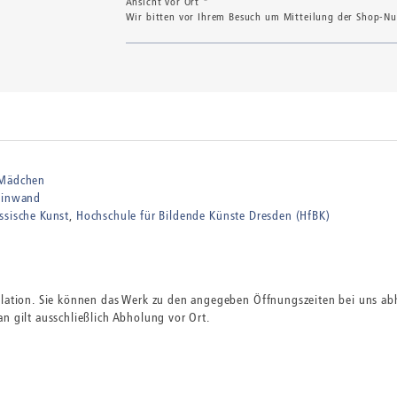
Ansicht vor Ort *
Wir bitten vor Ihrem Besuch um Mitteilung der Shop-Num
Mädchen
einwand
ssische Kunst
Hochschule für Bildende Künste Dresden (HfBK)
ulation. Sie können das Werk zu den angegeben Öffnungszeiten bei uns abh
n gilt ausschließlich Abholung vor Ort.