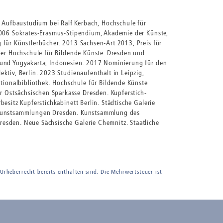
Aufbaustudium bei Ralf Kerbach, Hochschule für
 2006 Sokrates-Erasmus-Stipendium, Akademie der Künste,
 für Künstlerbücher. 2013 Sachsen-Art 2013, Preis für
der Hochschule für Bildende Künste. Dresden und
A und Yogyakarta, Indonesien. 2017 Nominierung für den
ktiv, Berlin. 2023 Studienaufenthalt in Leipzig,
ionalbibliothek. Hochschule für Bildende Künste
 Ostsächsischen Sparkasse Dresden. Kupferstich-
esitz Kupferstichkabinett Berlin. Städtische Galerie
e Kunstsammlungen Dresden. Kunstsammlung des
esden. Neue Sächsische Galerie Chemnitz. Staatliche
 Urheberrecht bereits enthalten sind. Die Mehrwertsteuer ist