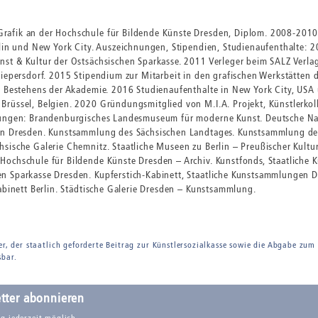
afik an der Hochschule für Bildende Künste Dresden, Diplom. 2008-2010 
rlin und New York City. Auszeichnungen, Stipendien, Studienaufenthalte:
st & Kultur der Ostsächsischen Sparkasse. 2011 Verleger beim SALZ Verlag
Wiepersdorf. 2015 Stipendium zur Mitarbeit in den grafischen Werkstätten 
en Bestehens der Akademie. 2016 Studienaufenthalte in New York City, US
üssel, Belgien. 2020 Gründungsmitglied von M.I.A. Projekt, Künstlerkolle
lungen: Brandenburgisches Landesmuseum für moderne Kunst. Deutsche Nat
en Dresden. Kunstsammlung des Sächsischen Landtages. Kunstsammlung der
ische Galerie Chemnitz. Staatliche Museen zu Berlin – Preußischer Kulturb
Hochschule für Bildende Künste Dresden – Archiv. Kunstfonds, Staatlich
n Sparkasse Dresden. Kupferstich-Kabinett, Staatliche Kunstsammlungen Dr
abinett Berlin. Städtische Galerie Dresden – Kunstsammlung.
er, der staatlich geforderte Beitrag zur Künstlersozialkasse sowie die Abgabe zum
sbar.
tter abonnieren