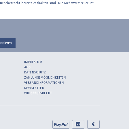
 Urheberrecht bereits enthalten sind. Die Mehrwertsteuer ist
nnieren
IMPRESSUM
AGB
DATENSCHUTZ
ZAHLUNGSMÖGLICHKEITEN
VERSANDINFORMATIONEN
NEWSLETTER
WIDERRUFSRECHT
Bei
PayPal
EC
Bar