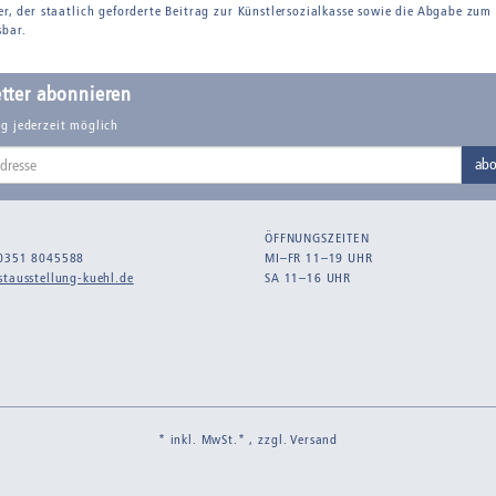
er, der staatlich geforderte Beitrag zur Künstlersozialkasse sowie die Abgabe zum
sbar.
tter abonnieren
g jederzeit möglich
abo
ÖFFNUNGSZEITEN
0351 8045588
MI–FR 11–19 UHR
tausstellung-kuehl.de
SA 11–16 UHR
* inkl. MwSt.* , zzgl.
Versand