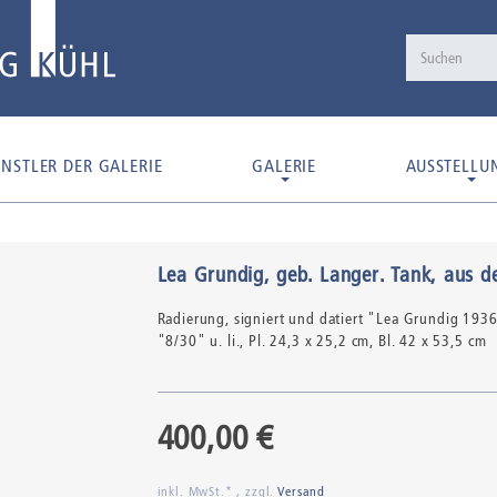
NSTLER DER GALERIE
GALERIE
AUSSTELLU
Lea Grundig, geb. Langer
.
Tank, aus d
Radierung,
signiert und datiert "Lea Grundig 1936
"8/30" u. li.
, Pl. 24,3 x 25,2 cm, Bl. 42 x 53,5 cm
400,00 €
inkl. MwSt.* , zzgl.
Versand