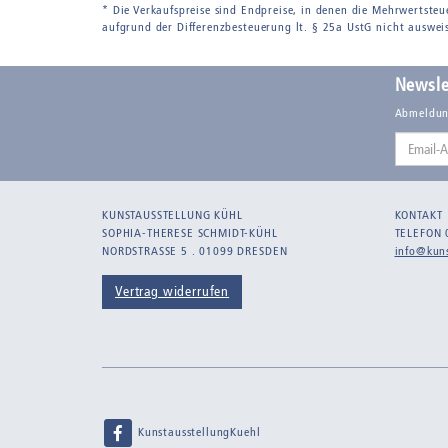
* Die Verkaufspreise sind Endpreise, in denen die Mehrwertsteu
aufgrund der Differenzbesteuerung lt. § 25a UstG nicht auswei
Newsle
Abmeldun
Email-
Adresse
KUNSTAUSSTELLUNG KÜHL
KONTAKT
SOPHIA-THERESE SCHMIDT-KÜHL
TELEFON 
NORDSTRASSE 5 . 01099 DRESDEN
info@kuns
Vertrag widerrufen
KunstausstellungKuehl