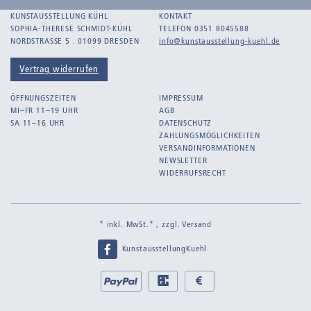
Bankroth, Ursula
KUNSTAUSSTELLUNG KÜHL
KONTAKT
Barth, Arthur Julius
SOPHIA-THERESE SCHMIDT-KÜHL
TELEFON 0351 8045588
NORDSTRASSE 5 . 01099 DRESDEN
info@kunstausstellung-kuehl.de
Bartnig, Horst
Bartzsch, Paul Kurt
Vertrag widerrufen
Beck, Lothar
ÖFFNUNGSZEITEN
IMPRESSUM
Becker, F.
MI–FR 11–19 UHR
AGB
SA 11–16 UHR
DATENSCHUTZ
Beckmann, Max
ZAHLUNGSMÖGLICHKEITEN
Behrens, Dorothea
VERSANDINFORMATIONEN
NEWSLETTER
Bermann, Marie
WIDERRUFSRECHT
Berndt, Siegfried
Bernigeroth, Johann Martin
* inkl. MwSt.* , zzgl.
Versand
Birnbaum
KunstausstellungKuehl
Birnstengel, Richard
Bley, Paul
Bei
PayPal
EC
Bar
uns
bei
bei
Blume-Benzler, Christel
zahlen
Abholung
Abholung