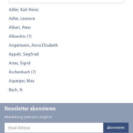
Adler, Karl-Heinz
Adler, Leonore
Albert, Peter
Albrechts (?)
Angermann, Anna Elisabeth
Appelt, Siegfried
Artes, Sigrid
Aschenbach (?)
Asperger, Max
Bach, H.
Badt, Kurt
Balden, Theo , eigentlich Otto Koehler
Newsletter abonnieren
Balden-Wolff, Annemarie
Abmeldung jederzeit möglich
Email-
Bankroth, Bernd
abonnieren
Adresse