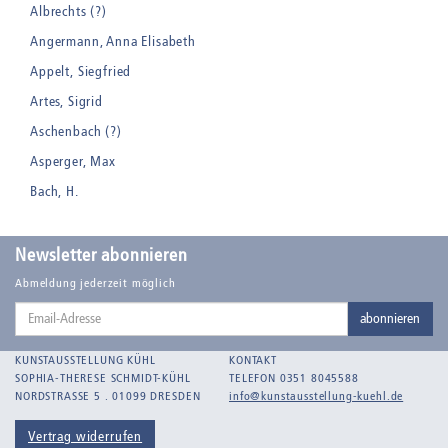
Albrechts (?)
Angermann, Anna Elisabeth
Appelt, Siegfried
Artes, Sigrid
Aschenbach (?)
Asperger, Max
Bach, H.
Badt, Kurt
Balden, Theo , eigentlich Otto Koehler
Newsletter abonnieren
Balden-Wolff, Annemarie
Abmeldung jederzeit möglich
Email-
Bankroth, Bernd
abonnieren
Adresse
Bankroth, Ursula
KUNSTAUSSTELLUNG KÜHL
KONTAKT
Barth, Arthur Julius
SOPHIA-THERESE SCHMIDT-KÜHL
TELEFON 0351 8045588
NORDSTRASSE 5 . 01099 DRESDEN
info@kunstausstellung-kuehl.de
Bartnig, Horst
Bartzsch, Paul Kurt
Vertrag widerrufen