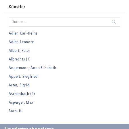
Künstler
Adler, Karl-Heinz
Adler, Leonore
Albert, Peter
Albrechts (?)
Angermann, Anna Elisabeth
Appelt, Siegfried
Artes, Sigrid
Aschenbach (?)
Asperger, Max
Bach, H.
Badt, Kurt
Balden, Theo , eigentlich Otto Koehler