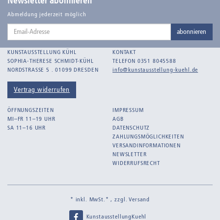
Newsletter abonnieren
Balden-Wolff, Annemarie
Abmeldung jederzeit möglich
Email-
Bankroth, Bernd
abonnieren
Adresse
Bankroth, Ursula
KUNSTAUSSTELLUNG KÜHL
KONTAKT
Barth, Arthur Julius
SOPHIA-THERESE SCHMIDT-KÜHL
TELEFON 0351 8045588
NORDSTRASSE 5 . 01099 DRESDEN
info@kunstausstellung-kuehl.de
Bartnig, Horst
Bartzsch, Paul Kurt
Vertrag widerrufen
Beck, Lothar
ÖFFNUNGSZEITEN
IMPRESSUM
Becker, F.
MI–FR 11–19 UHR
AGB
SA 11–16 UHR
DATENSCHUTZ
Beckmann, Max
ZAHLUNGSMÖGLICHKEITEN
Behrens, Dorothea
VERSANDINFORMATIONEN
NEWSLETTER
Bermann, Marie
WIDERRUFSRECHT
Berndt, Siegfried
Bernigeroth, Johann Martin
* inkl. MwSt.* , zzgl.
Versand
Birnbaum
KunstausstellungKuehl
Birnstengel, Richard