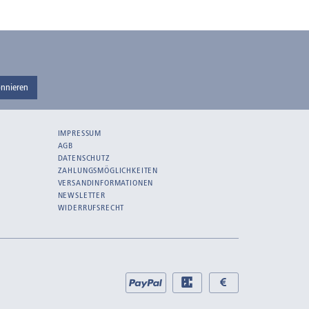
nnieren
IMPRESSUM
AGB
DATENSCHUTZ
ZAHLUNGSMÖGLICHKEITEN
VERSANDINFORMATIONEN
NEWSLETTER
WIDERRUFSRECHT
Bei
PayPal
EC
Bar
uns
bei
bei
zahlen
Abholung
Abholung