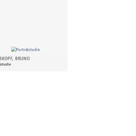
SKOPF, BRUNO
tstudie
0 €
*