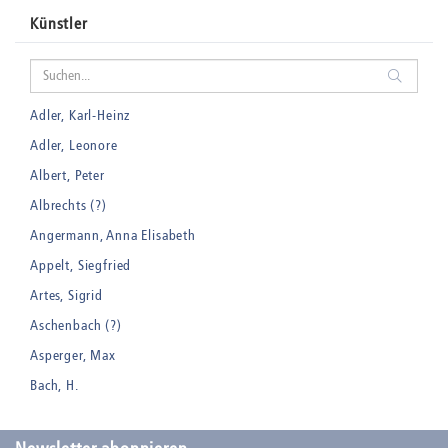
Künstler
Adler, Karl-Heinz
Adler, Leonore
Albert, Peter
Albrechts (?)
Angermann, Anna Elisabeth
Appelt, Siegfried
Artes, Sigrid
Aschenbach (?)
Asperger, Max
Bach, H.
Badt, Kurt
Balden, Theo , eigentlich Otto Koehler