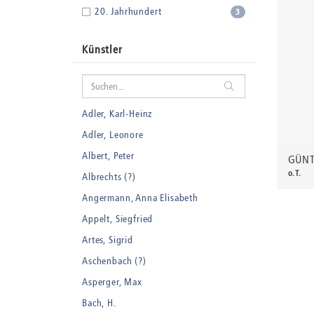
20. Jahrhundert
3
Künstler
Adler, Karl-Heinz
Adler, Leonore
Albert, Peter
GÜNT
o.T.
Albrechts (?)
35,0
Angermann, Anna Elisabeth
Appelt, Siegfried
Artes, Sigrid
Aschenbach (?)
Asperger, Max
Bach, H.