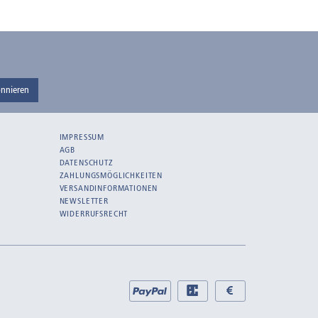
nnieren
IMPRESSUM
AGB
DATENSCHUTZ
ZAHLUNGSMÖGLICHKEITEN
VERSANDINFORMATIONEN
NEWSLETTER
WIDERRUFSRECHT
Bei
PayPal
EC
Bar
uns
bei
bei
zahlen
Abholung
Abholung