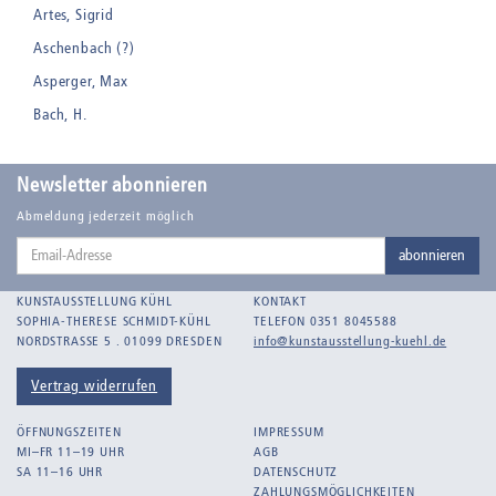
Artes, Sigrid
Aschenbach (?)
Asperger, Max
Bach, H.
Badt, Kurt
Balden, Theo , eigentlich Otto Koehler
Newsletter abonnieren
Balden-Wolff, Annemarie
Abmeldung jederzeit möglich
Email-
Bankroth, Bernd
abonnieren
Adresse
Bankroth, Ursula
KUNSTAUSSTELLUNG KÜHL
KONTAKT
Barth, Arthur Julius
SOPHIA-THERESE SCHMIDT-KÜHL
TELEFON 0351 8045588
NORDSTRASSE 5 . 01099 DRESDEN
info@kunstausstellung-kuehl.de
Bartnig, Horst
Bartzsch, Paul Kurt
Vertrag widerrufen
Beck, Lothar
ÖFFNUNGSZEITEN
IMPRESSUM
Becker, F.
MI–FR 11–19 UHR
AGB
SA 11–16 UHR
DATENSCHUTZ
Beckmann, Max
ZAHLUNGSMÖGLICHKEITEN