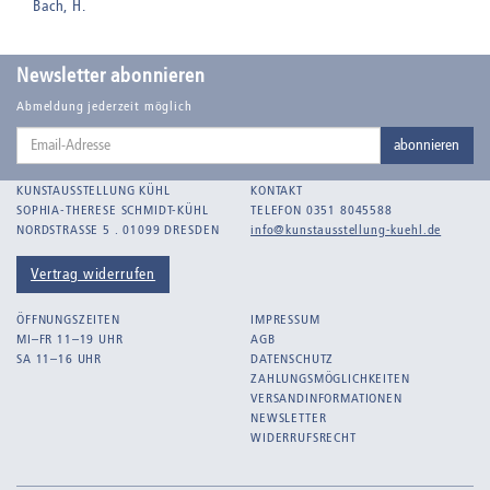
Bach, H.
Badt, Kurt
Balden, Theo , eigentlich Otto Koehler
Newsletter abonnieren
Balden-Wolff, Annemarie
Abmeldung jederzeit möglich
Email-
Bankroth, Bernd
abonnieren
Adresse
Bankroth, Ursula
KUNSTAUSSTELLUNG KÜHL
KONTAKT
Barth, Arthur Julius
SOPHIA-THERESE SCHMIDT-KÜHL
TELEFON 0351 8045588
NORDSTRASSE 5 . 01099 DRESDEN
info@kunstausstellung-kuehl.de
Bartnig, Horst
Bartzsch, Paul Kurt
Vertrag widerrufen
Beck, Lothar
ÖFFNUNGSZEITEN
IMPRESSUM
Becker, F.
MI–FR 11–19 UHR
AGB
SA 11–16 UHR
DATENSCHUTZ
Beckmann, Max
ZAHLUNGSMÖGLICHKEITEN
Behrens, Dorothea
VERSANDINFORMATIONEN
NEWSLETTER
Bermann, Marie
WIDERRUFSRECHT
Berndt, Siegfried